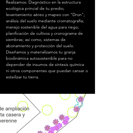
Realizamos: Diagnóstico en la estructura 
ecológica princial de tu predio; 
levantamiento aéreo y mapeo con "Dron"; 
análisis del suelo mediante cromatografía; 
manejo sostenible del agua para riego; 
planificación de cultivos y cronograma de 
siembras; así como, sistemas de 
abonamiento y protección del suelo. 
Diseñamos y materializamos tu granja 
biodinámica autosostenible para no 
depender de insumos de síntesis química 
ni otros componentes que puedan cansar o 
esteilizar tu tierra. 