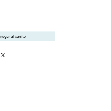
regar al carrito