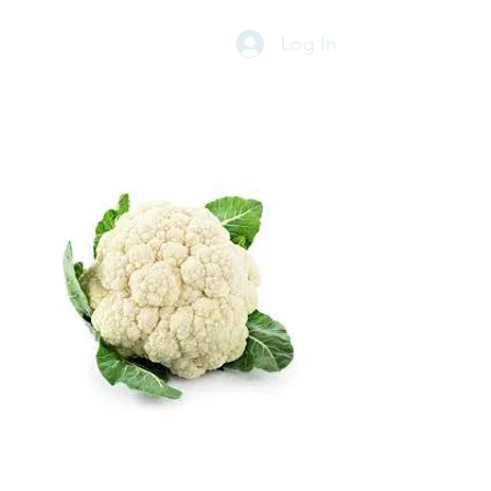
Log In
Coliflor
Precio
$ 6.200