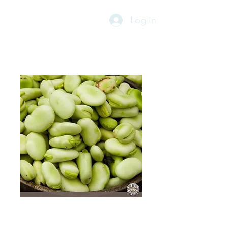
Log In
Habas
desgranadas